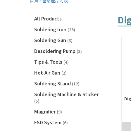
首頁
/
全部產品列表
Dig
All Products
Soldering Iron
(26)
Soldering Gun
(3)
Desoldering Pump
(8)
Tips & Tools
(4)
Hot-Air Gun
(2)
Soldering Stand
(12)
Soldering Machine & Sticker
Dig
(5)
Magnifier
(9)
ESD System
(6)