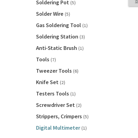
Soldering Pot
(5)
Solder Wire
(5)
Gas Soldering Tool
(1)
Soldering Station
(3)
Anti-Static Brush
(1)
Tools
(7)
Tweezer Tools
(6)
Knife Set
(2)
Testers Tools
(1)
Screwdriver Set
(2)
Strippers, Crimpers
(5)
Digital Multimeter
(1)