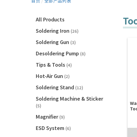
首页
/
全部产品列表
To
All Products
Soldering Iron
(26)
Soldering Gun
(3)
Desoldering Pump
(8)
Tips & Tools
(4)
Hot-Air Gun
(2)
Soldering Stand
(12)
Soldering Machine & Sticker
Wa
(5)
To
Magnifier
(9)
ESD System
(6)