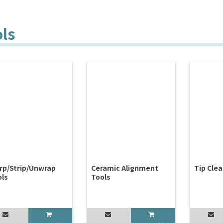
ols
rp/Strip/Unwrap
Ceramic Alignment
Tip Cle
ols
Tools