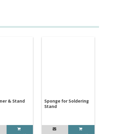
aner & Stand
Sponge for Soldering
Stand